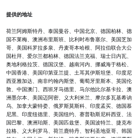
提供的地址
荷兰阿姆斯特丹、泰国曼谷、中国北京、德国柏林、德
国不莱梅、澳洲布里斯班、比利时布鲁塞尔、美国芝加
哥、美国科罗拉多泉、丹麦哥本哈根、阿拉伯联合大公
国杜拜、爱尔兰都柏林、德国法兰克福、瑞士日内瓦、
奥地利格拉茨、德国汉堡、越南河内、挪威海于格松、
中国香港、美国印第亚兰提、土耳其伊斯坦堡、印度尼
西亚雅加达、南非约翰内斯堡、葡萄牙里斯本、英国伦
敦、中国澳门、西班牙马德里、马尔他比尔基卡拉、澳
洲墨尔本、美国迈阿密、义大利米兰、摩尔多瓦基希讷
乌、加拿大蒙特娄、俄罗斯莫斯科、印度孟买、德国慕
尼黑、印度纽德里、美国纽约、赛普勒斯尼科西亚、法
国巴黎、澳洲珀斯、美国匹兹堡、美国波特兰、捷克布
拉格、义大利罗马、荷兰鹿特丹、智利圣地亚哥、韩国