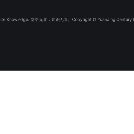
finite Knowledge. 网络无界，知识无限。Copyright © YuanJing Century LLC