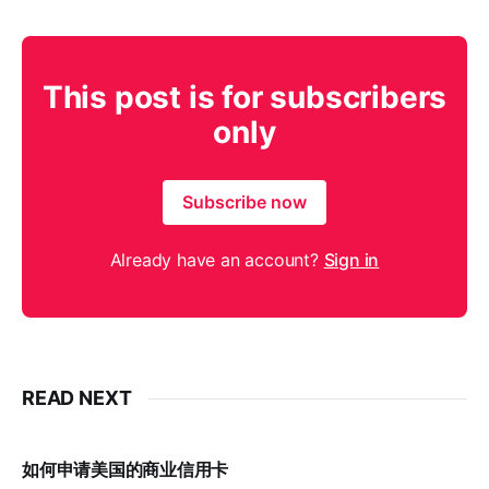
This post is for subscribers
only
Subscribe now
Already have an account?
Sign in
READ NEXT
如何申请美国的商业信用卡