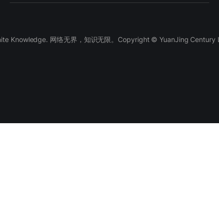
finite Knowledge. 网络无界，知识无限。Copyright © YuanJing Century LLC