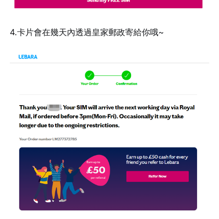
4.卡片會在幾天內透過皇家郵政寄給你哦~