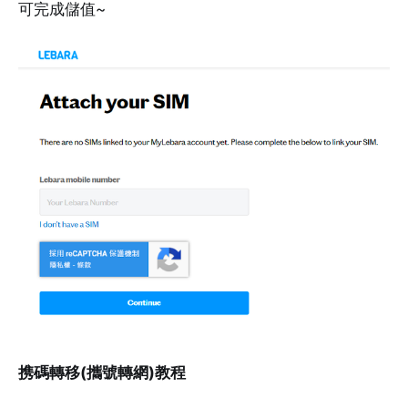
可完成儲值~
携碼轉移(攜號轉網)教程