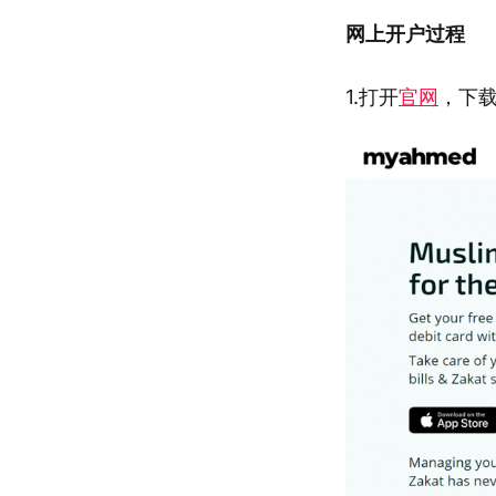
网上开户过程
1.打开
官网
，下