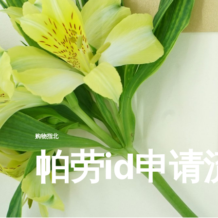
购物指北
帕劳id申