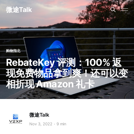
微途Talk
购物指北
RebateKey 评测：100% 返
现免费物品拿到爽！还可以变
相折现 Amazon 礼卡
微途Talk
Nov 3, 2022
9 min