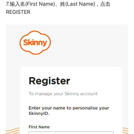
7.输入名(First Name)、姓(Last Name)，点击
REGISTER