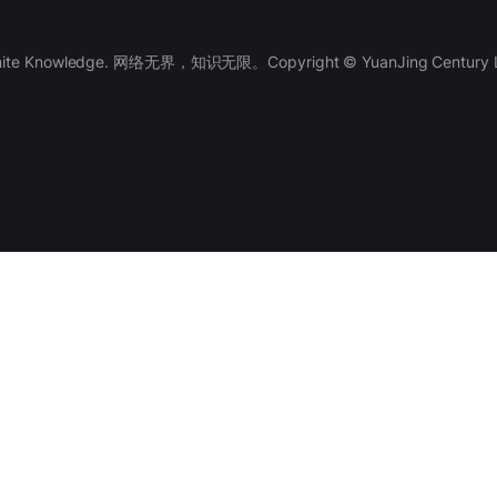
finite Knowledge. 网络无界，知识无限。Copyright © YuanJing Century LLC