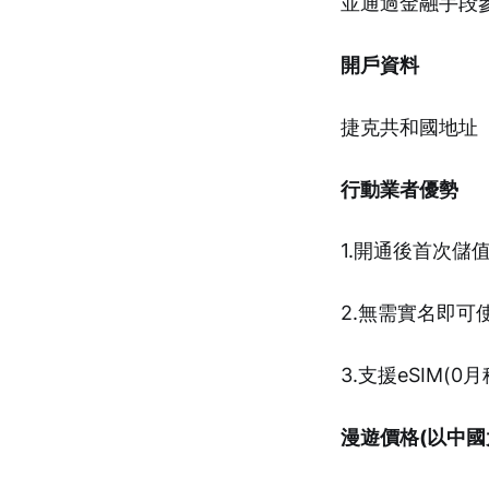
並通過金融手段
開戶資料
捷克共和國地址
行動業者優勢
1.開通後首次儲值
2.無需實名即可
3.支援eSIM(
漫遊價格(以中國