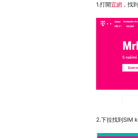
1.打開
官網
，找
2.下拉找到SIM ka