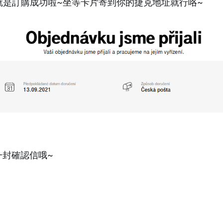
就是訂購成功啦~坐等卡片寄到你的捷克地址就行咯~
一封確認信哦~