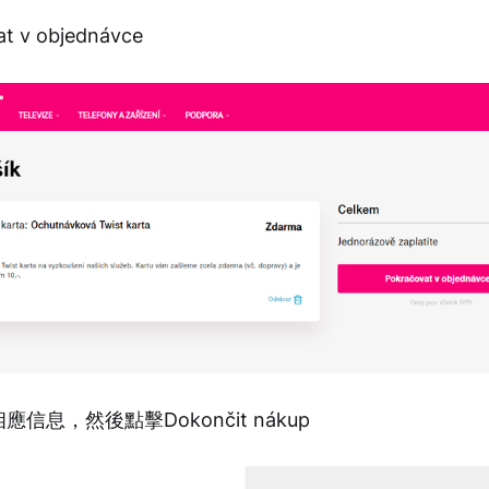
t v objednávce
信息，然後點擊Dokončit nákup