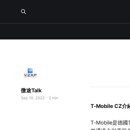
微途Talk
Sep 19, 2022
2 min
T-Mobile CZ介
T-Mobile是