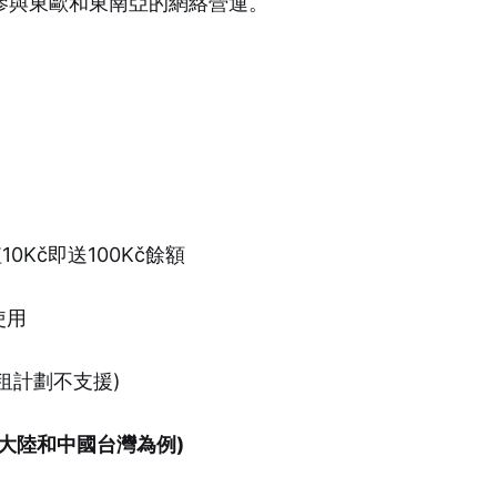
參與東歐和東南亞的網絡營運。
10Kč即送100Kč餘額
使用
0月租計劃不支援)
大陸和中國台灣為例)