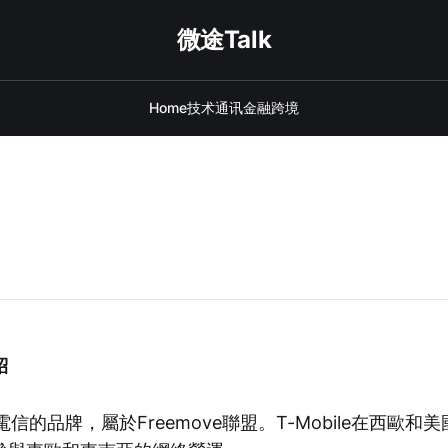
微途Talk
Home
技术
通讯
金融
跨境
紹
德國電信的品牌，屬於Freemove聯盟。T-Mobile在西歐和