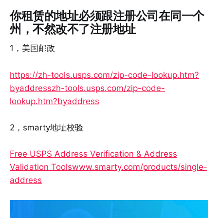
你租赁的地址必须跟注册公司在同一个
州，不然改不了注册地址
1，美国邮政
https://zh-tools.usps.com/zip-code-lookup.htm?
byaddress​zh-tools.usps.com/zip-code-
lookup.htm?byaddress
2，smarty地址校验
Free USPS Address Verification & Address
Validation Tools​www.smarty.com/products/single-
address