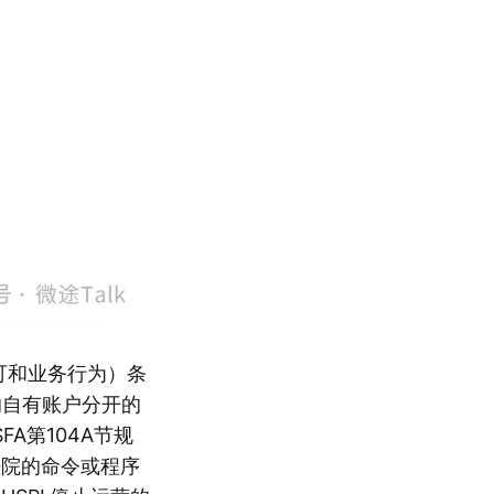
许可和业务行为）条
的自有账户分开的
A第104A节规
法院的命令或程序